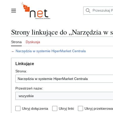
Przejdź
do
zawartości
Menu główne
Strony linkujące do „Narzędzia w 
Strona
Dyskusja
←
Narzędzia w systemie HiperMarket Centrala
Linkujące
Strona:
Przestrzeń nazw:
wszystkie
Ukryj dołączenia
Ukryj linki
Ukryj przekierowa