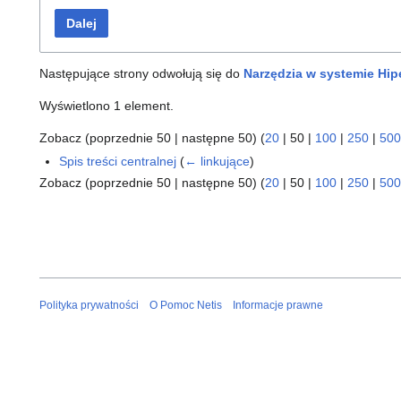
Dalej
Następujące strony odwołują się do
Narzędzia w systemie Hip
Wyświetlono 1 element.
Zobacz (
poprzednie 50
|
następne 50
) (
20
|
50
|
100
|
250
|
500
Spis treści centralnej
(
← linkujące
)
Zobacz (
poprzednie 50
|
następne 50
) (
20
|
50
|
100
|
250
|
500
Polityka prywatności
O Pomoc Netis
Informacje prawne