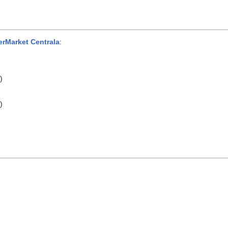
erMarket Centrala
:
)
)