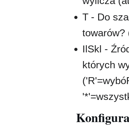
wylicza (a
T - Do sza
towarów? (
IlSkl - Źró
których wy
('R'=wybó
'*'=wszyst
Konfigur