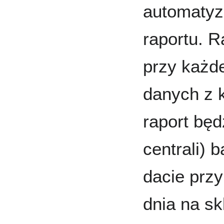
automatyz
raportu. 
przy każde
danych z ko
raport bę
centrali) 
dacie prz
dnia na skl