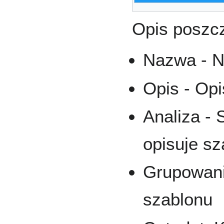
Opis poszc
Nazwa - N
Opis - Op
Analiza - 
opisuje sz
Grupowani
szablonu