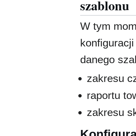
szablonu
W tym mom
konfiguracj
danego sza
zakresu 
raportu t
zakresu s
Konfigura