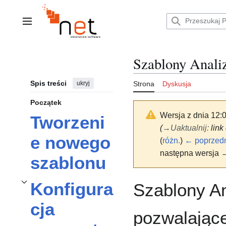
Przejdź
do
zawartości
Menu główne
Szablony Anali
Spis treści
ukryj
Strona
Dyskusja
Początek
Wersja z dnia 12:
Tworzeni
(
→
Uaktualnij
:
link
e nowego
(
różn.
)
← poprzedn
następna wersja →
szablonu
Konfigura
Szablony An
Przełącz podsekcję
Konfiguracja parametrów szablonu
cja
pozwalając