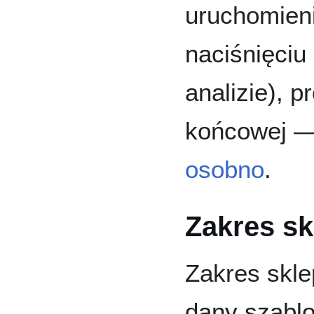
uruchomieni
naciśnięciu
analizie), p
końcowej —
osobno
.
Zakres s
Zakres skle
dany szablo