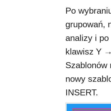
Po wybraniu
grupowań, 
analizy i p
klawisz Y →
Szablonów 
nowy szabl
INSERT.