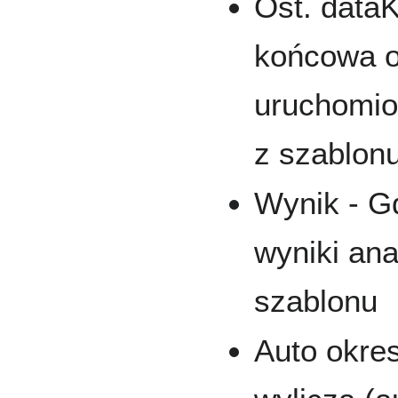
Ost. dataK
końcowa o
uruchomio
z szablon
Wynik - G
wyniki ana
szablonu
Auto okres