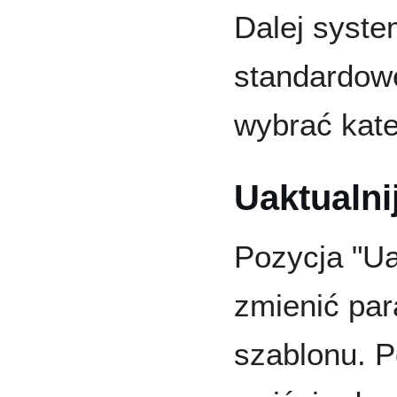
Dalej syste
standardow
wybrać kate
Uaktualni
Pozycja "Ua
zmienić pa
szablonu. P