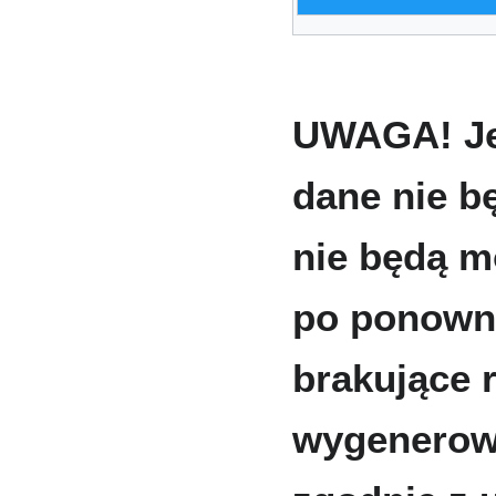
UWAGA! Jeś
dane nie bę
nie będą m
po ponowny
brakujące 
wygenerow