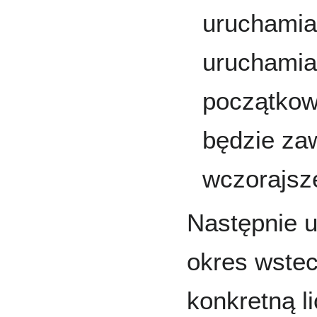
uruchamian
uruchamia
początkow
będzie zaw
wczorajsz
Następnie 
okres wstec
konkretną li