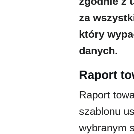
zgodnie z 
za wszystk
który wypa
danych.
Raport t
Raport tow
szablonu us
wybranym s