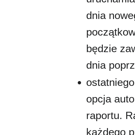
dnia nowe
początkow
będzie zaw
dnia poprz
ostatniego
opcja aut
raportu. 
każdego p