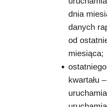
uruchamia
dnia mies
danych ra
od ostatn
miesiąca;
ostatnieg
kwartału 
uruchamian
uruchamia