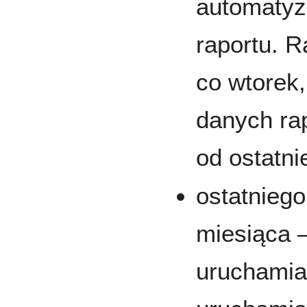
automatyz
raportu. 
co wtorek
danych ra
od ostatni
ostatnieg
miesiąca 
uruchamian