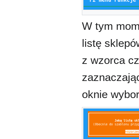
W tym mome
listę sklep
z wzorca cz
zaznaczają
oknie wybor