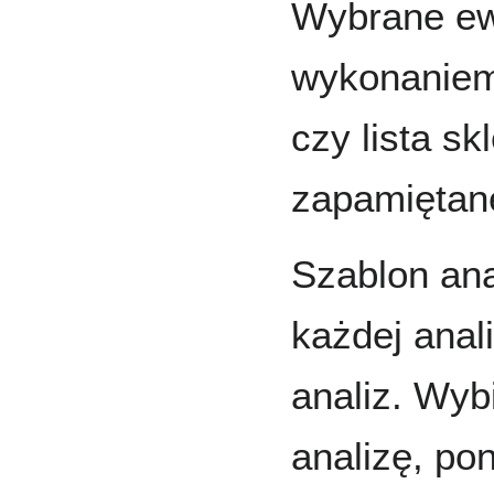
Wybrane ew
wykonaniem 
czy lista s
zapamiętane
Szablon an
każdej anal
analiz. Wyb
analizę, pon