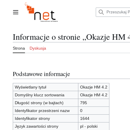
Przejdź
do
zawartości
Menu główne
Informacje o stronie „Okazje HM 
Strona
Dyskusja
Podstawowe informacje
Wyświetlany tytuł
Okazje HM 4.2
Domyślny klucz sortowania
Okazje HM 4.2
Długość strony (w bajtach)
795
Identyfikator przestrzeni nazw
0
Identyfikator strony
1644
Język zawartości strony
pl - polski