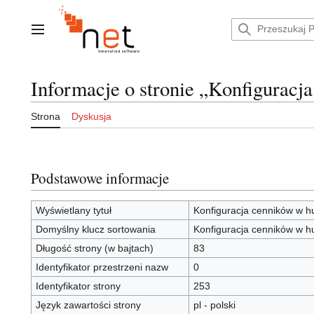
Przejdź
do
zawartości
Menu główne
Informacje o stronie „Konfiguracj
Strona
Dyskusja
Podstawowe informacje
Wyświetlany tytuł
Konfiguracja cenników w h
Domyślny klucz sortowania
Konfiguracja cenników w h
Długość strony (w bajtach)
83
Identyfikator przestrzeni nazw
0
Identyfikator strony
253
Język zawartości strony
pl - polski