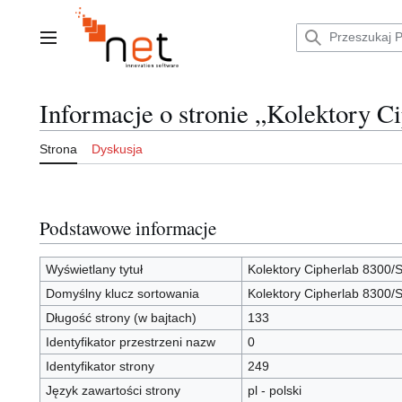
Przejdź
do
zawartości
Menu główne
Informacje o stronie „Kolektory C
Strona
Dyskusja
Podstawowe informacje
Wyświetlany tytuł
Kolektory Cipherlab 8300/
Domyślny klucz sortowania
Kolektory Cipherlab 8300/
Długość strony (w bajtach)
133
Identyfikator przestrzeni nazw
0
Identyfikator strony
249
Język zawartości strony
pl - polski